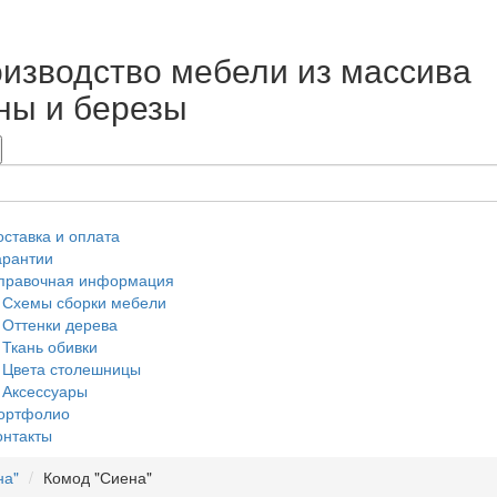
изводство мебели из массива
ны и березы
оставка и оплата
арантии
правочная информация
Схемы сборки мебели
Оттенки дерева
Ткань обивки
Цвета столешницы
Аксессуары
ортфолио
онтакты
на"
Комод "Сиена"