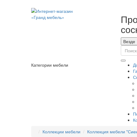
Про
сос
Везде
Категории мебели
Д
Г
С
П
К
Коллекции мебели
Коллекция мебели "Сие